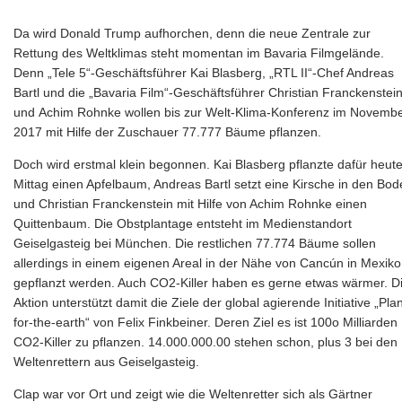
Da wird Donald Trump aufhorchen, denn die neue Zentrale
zur
Rettung des Weltklimas steht momentan im Bavaria Filmgelände.
Denn
„Tele 5“-Geschäftsführer Kai Blasberg, „RTL II“-Chef Andreas
Bartl und die „Bavaria Film“-Geschäftsführer Christian Franckenstei
und Achim Rohnke wollen bis zur Welt-Klima-Konferenz im Novemb
2017 mit Hilfe der Zuschauer 77.777 Bäume pflanzen.
Doch wird erstmal klein begonnen. Kai Blasberg pflanzte dafür heut
Mittag einen Apfelbaum, Andreas Bartl setzt eine Kirsche in den Bo
und Christian Franckenstein mit Hilfe von Achim Rohnke einen
Quittenbaum. Die Obstplantage entsteht im Medienstandort
Geiselgasteig bei München. Die restlichen 77.774 Bäume sollen
allerdings in einem eigenen Areal in der Nähe von Cancún in Mexiko
gepflanzt werden. Auch CO2-Killer haben es gerne etwas wärmer. D
Aktion unterstützt damit die Ziele der global agierende Initiative „Plan
for-the-earth“ von Felix Finkbeiner. Deren Ziel es ist 100o Milliarden
CO2-Killer zu pflanzen. 14.000.000.00 stehen schon, plus 3 bei den
Weltenrettern aus Geiselgasteig.
Clap war vor Ort und zeigt wie die Weltenretter sich als Gärtner