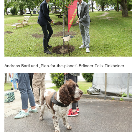
Andreas Bartl und „Plan-for-the-planet“-Erfinder Felix Finkbeiner.