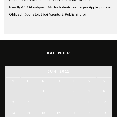
Readly-CEO-Lindqvist: Mit Audiofeatures gegen Apple punkten
Ohligschläger steigt bei Agentur2 Publishing ein
KALENDER
JUNI 2011
M
D
M
D
F
S
S
1
2
3
4
5
6
7
8
9
10
11
12
13
14
15
16
17
18
19