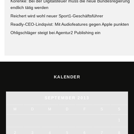
Korenke: Bei der Digitalsteuer muss die neue Bundesregierung
endlich tätig werden
Reichert wird wohl neuer Sport1-Geschäftsführer
Readly-CEO-Lindqvist: Mit Audiofeatures gegen Apple punkten
Ohligschläger steigt bei Agentur2 Publishing ein
KALENDER
SEPTEMBER 2013
M
D
M
D
F
S
S
1
2
3
4
5
6
7
8