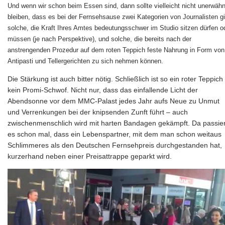
Und wenn wir schon beim Essen sind, dann sollte vielleicht nicht unerwähn
bleiben, dass es bei der Fernsehsause zwei Kategorien von Journalisten gi
solche, die Kraft Ihres Amtes bedeutungsschwer im Studio sitzen dürfen o
müssen (je nach Perspektive), und solche, die bereits nach der
anstrengenden Prozedur auf dem roten Teppich feste Nahrung in Form von
Antipasti und Tellergerichten zu sich nehmen können.
Die Stärkung ist auch bitter nötig. Schließlich ist so ein roter Teppich
kein Promi-Schwof. Nicht nur, dass das einfallende Licht der
Abendsonne vor dem MMC-Palast jedes Jahr aufs Neue zu Unmut
und Verrenkungen bei der knipsenden Zunft führt – auch
zwischenmenschlich wird mit harten Bandagen gekämpft. Da passier
es schon mal, dass ein Lebenspartner, mit dem man schon weitaus
Schlimmeres als den Deutschen Fernsehpreis durchgestanden hat,
kurzerhand neben einer Preisattrappe geparkt wird.