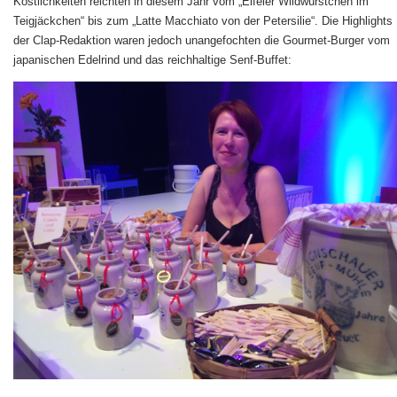
Köstlichkeiten reichten in diesem Jahr vom „Eifeler Wildwürstchen im
Teigjäckchen“ bis zum „Latte Macchiato von der Petersilie“. Die Highlights
der Clap-Redaktion waren jedoch unangefochten die Gourmet-Burger vom
japanischen Edelrind und das reichhaltige Senf-Buffet: