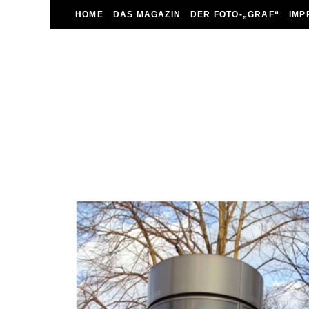
HOME
DAS MAGAZIN
DER FOTO-„GRAF“
IMP