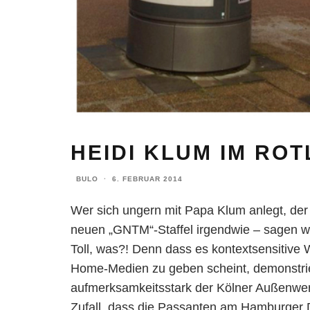
HEIDI KLUM IM ROT
BULO
·
6. FEBRUAR 2014
Wer sich ungern mit Papa Klum anlegt, der e
neuen „GNTM“-Staffel irgendwie – sagen wi
Toll, was?! Denn dass es kontextsensitive 
Home-Medien zu geben scheint, demonstri
aufmerksamkeitsstark der Kölner Außenwerbe
Zufall, dass die Passanten am Hamburger 