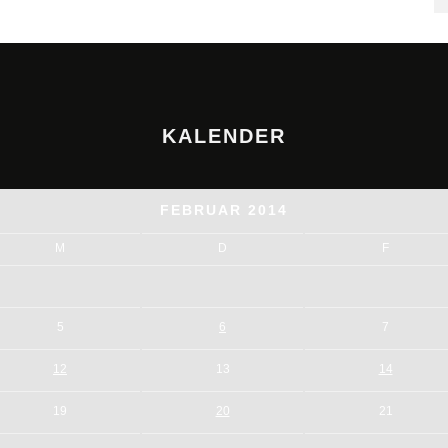
KALENDER
FEBRUAR 2014
M
D
F
5
6
7
12
13
14
19
20
21