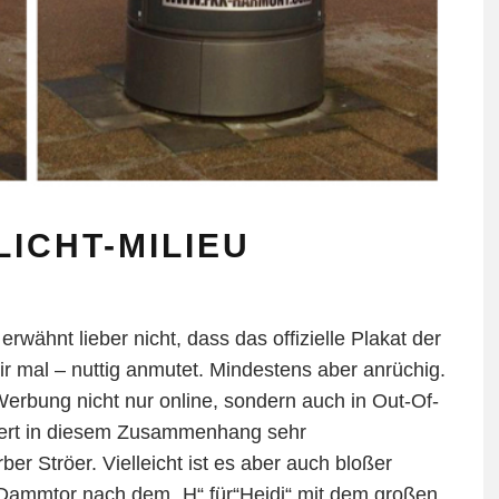
LICHT-MILIEU
rwähnt lieber nicht, dass das offizielle Plakat der
r mal – nuttig anmutet. Mindestens aber anrüchig.
Werbung nicht nur online, sondern auch in Out-Of-
ert in diesem Zusammenhang sehr
r Ströer. Vielleicht ist es aber auch bloßer
Dammtor nach dem „H“ für“Heidi“ mit dem großen