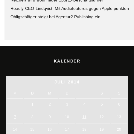
Readly-CEO-Lindqvist: Mit Audiofeatures gegen Apple punkten
Ohligschläger steigt bei Agentur2 Publishing ein
KALENDER
JULI 2014
M
D
M
D
F
S
S
1
2
3
4
5
6
7
8
9
10
11
12
13
14
15
16
17
18
19
20