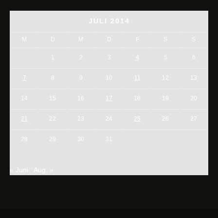
JULI 2014
M
D
M
D
F
S
S
1
2
3
4
5
6
7
8
9
10
11
12
13
14
15
16
17
18
19
20
21
22
23
24
25
26
27
28
29
30
31
« Juni
Aug. »