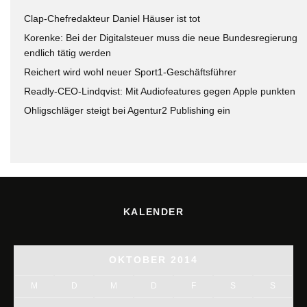
Clap-Chefredakteur Daniel Häuser ist tot
Korenke: Bei der Digitalsteuer muss die neue Bundesregierung
endlich tätig werden
Reichert wird wohl neuer Sport1-Geschäftsführer
Readly-CEO-Lindqvist: Mit Audiofeatures gegen Apple punkten
Ohligschläger steigt bei Agentur2 Publishing ein
KALENDER
OKTOBER 2014
M
D
M
D
F
S
S