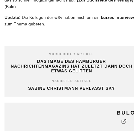
das so schnell möglich gemacht habt!
(Zur Buchseite des Verlags)
(Bulo)
Update:
Die Kollegen der w&v haben mich um ein
kurzes Interview
zum Thema gebeten.
VORHERIGER ARTIKEL
DAS IMAGE DES HAMBURGER
NACHRICHTENMAGAZINS HAT ZULETZT DANN DOCH
ETWAS GELITTEN
NÄCHSTER ARTIKEL
SABINE CHRISTMANN VERLÄSST SKY
BUL