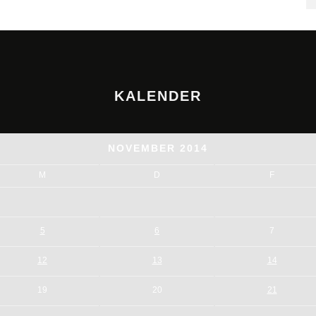
KALENDER
NOVEMBER 2014
M
D
F
5
6
7
12
13
14
19
20
21