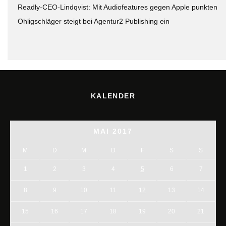
Readly-CEO-Lindqvist: Mit Audiofeatures gegen Apple punkten
Ohligschläger steigt bei Agentur2 Publishing ein
KALENDER
MAI 2017
M
D
M
D
F
S
S
1
2
3
4
5
6
7
8
9
10
11
12
13
14
15
16
17
18
19
20
21