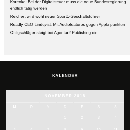
Korenke: Bei der Digitalsteuer muss die neue Bundesregierung
endlich tätig werden
Reichert wird wohl neuer Sport1-Geschäftsführer
Readly-CEO-Lindqvist: Mit Audiofeatures gegen Apple punkten
Ohligschläger steigt bei Agentur2 Publishing ein
KALENDER
NOVEMBER 2018
M
D
M
D
F
S
S
1
2
3
4
5
6
7
8
9
10
11