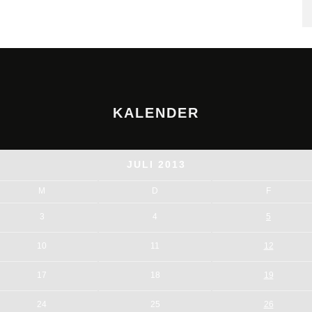
KALENDER
JULI 2013
M
D
F
3
4
5
10
11
12
17
18
19
24
25
26