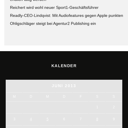
Reichert wird wohl neuer Sport1-Geschäftsführer
Readly-CEO-Lindqvist: Mit Audiofeatures gegen Apple punkten
Ohligschläger steigt bei Agentur2 Publishing ein
KALENDER
JUNI 2013
M
D
M
D
F
S
S
1
2
3
4
5
6
7
8
9