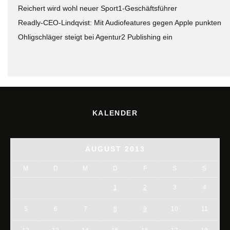
Reichert wird wohl neuer Sport1-Geschäftsführer
Readly-CEO-Lindqvist: Mit Audiofeatures gegen Apple punkten
Ohligschläger steigt bei Agentur2 Publishing ein
KALENDER
AUGUST 2013
M
D
M
D
F
S
S
1
2
3
4
5
6
7
8
9
10
11