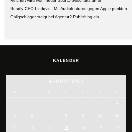
Reichert wird wohl neuer Sport1-Geschäftsführer
Readly-CEO-Lindqvist: Mit Audiofeatures gegen Apple punkten
Ohligschläger steigt bei Agentur2 Publishing ein
KALENDER
AUGUST 2013
M
D
M
D
F
S
S
1
2
3
4
5
6
7
8
9
10
11
12
13
14
15
16
17
18