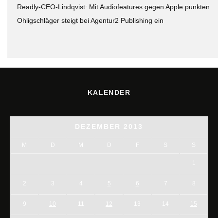
Readly-CEO-Lindqvist: Mit Audiofeatures gegen Apple punkten
Ohligschläger steigt bei Agentur2 Publishing ein
KALENDER
DEZEMBER 2013
M
D
M
D
F
S
S
1
2
3
4
5
6
7
8
9
10
11
12
13
14
15