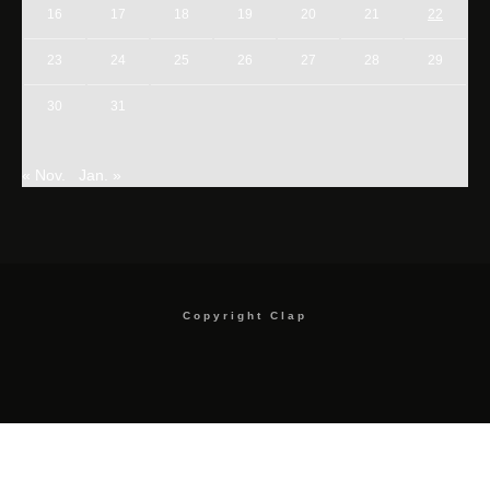
16
17
18
19
20
21
22
23
24
25
26
27
28
29
30
31
« Nov.
Jan. »
Copyright Clap