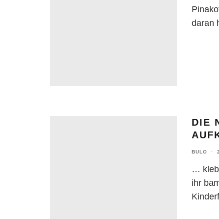
Pinako
daran h
DIE
AUFK
BULO
·
… klebt
ihr ba
Kinderf