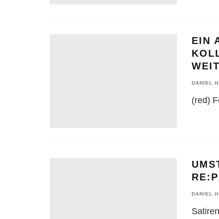
EIN 
KOL
WEI
DANIEL 
(red) 
UMST
RE:
DANIEL 
Satiren