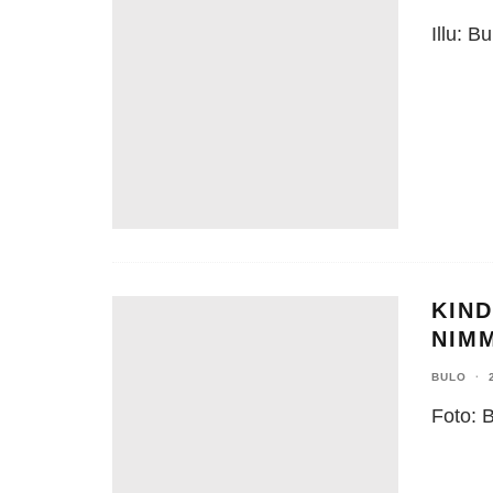
Illu: Bu
KIN
NIM
BULO
·
Foto: 