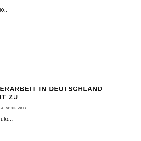
lo
...
DERARBEIT IN DEUTSCHLAND
MT ZU
23. APRIL 2014
Bulo
...