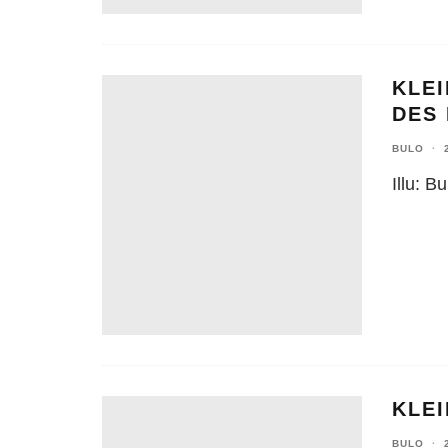
KLE
DES
BULO
·
Illu: Bu
KLEI
BULO
·