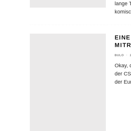
lange 
komisc
EINE
MIT
BULO
·
Okay, 
der CS
der Eu