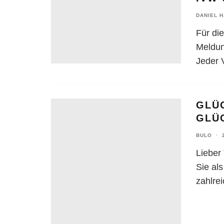
DANIEL 
Für di
Meldun
Jeder 
GLÜ
GLÜ
BULO
·
Lieber
Sie al
zahlre