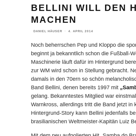
BELLINI WILL DEN 
MACHEN
DANIEL HÄUSER
·
4. APRIL 2014
Noch beherrschen Pep und Kloppo die spor
beginnt ja bekanntlich schon die Fußball-We
Maschinerie läuft dafür im Hintergrund bere
zur WM wird schon in Stellung gebracht. Ne
damals in den 70ern so schön melancholisc
Band Bellini, denen bereits 1997 mit
„Samba
gelang. Bekanntestes Mitglied war einstma
Warnkross, allerdings tritt die Band jetzt 
Hintergrund-Story kann Bellini jedenfalls be
brasilianischen Weltmeister-Kapitän Luiz Be
Mit dem neu aufpolierten Hit „Samba do Bra