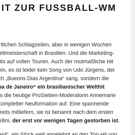
HIT ZUR FUSSBALL-WM
tlichen Schlagzeilen, aber in wenigen Wochen
ltmeisterschaft in Brasilien. Und die Marketing-
its auf vollen Touren. Auch der mutmaßliche Hit
in, es ist leider kein Song von Udo Jürgens, der
h „Bueons Dias Argentina“ sang, sondern die
 de Janeiro“ ein brasilianischer Welthit
ls die heutige ProSieben-Moderatorin Annemarie
in kompletter Neuformation auf. Eine spannende
reits mitliefern, sie ist benannt nach dem ersten
llini,
der erst vor wenigen Tagen gestorben ist
.
sil“, ein Stück weit angelehnt an den Top-Hit von