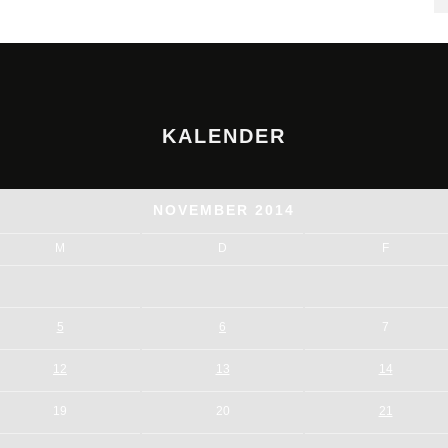
KALENDER
NOVEMBER 2014
M
D
F
5
6
7
12
13
14
19
20
21