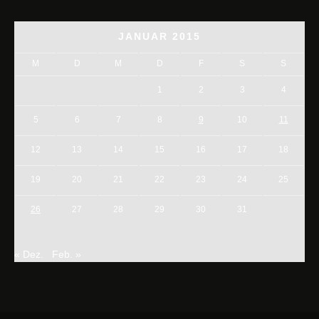
JANUAR 2015
M
D
M
D
F
S
S
1
2
3
4
5
6
7
8
9
10
11
12
13
14
15
16
17
18
19
20
21
22
23
24
25
26
27
28
29
30
31
« Dez.
Feb. »