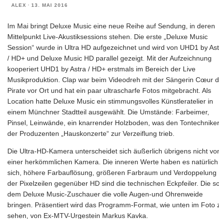
ALEX
·
13. MAI 2016
Im Mai bringt Deluxe Music eine neue Reihe auf Sendung, in deren
Mittelpunkt Live-Akustiksessions stehen. Die erste „Deluxe Music
Session“ wurde in Ultra HD aufgezeichnet und wird von UHD1 by Ast
/ HD+ und Deluxe Music HD parallel gezeigt. Mit der Aufzeichnung
kooperiert UHD1 by Astra / HD+ erstmals im Bereich der Live
Musikproduktion. Clap war beim Videodreh mit der Sängerin Cœur 
Pirate vor Ort und hat ein paar ultrascharfe Fotos mitgebracht. Als
Location hatte Deluxe Music ein stimmungsvolles Künstleratelier in
einem Münchner Stadtteil ausgewählt. Die Umstände: Farbeimer,
Pinsel, Leinwände, ein knarrender Holzboden, was den Tontechnike
der Produzenten „Hauskonzerte“ zur Verzeiflung trieb.
Die Ultra-HD-Kamera unterscheidet sich äußerlich übrigens nicht vo
einer herkömmlichen Kamera. Die inneren Werte haben es natürlich 
sich, höhere Farbauflösung, größeren Farbraum und Verdoppelung
der Pixelzeilen gegenüber HD sind die technischen Eckpfeiler. Die so
dem Deluxe Music-Zuschauer die volle Augen-und Ohrenweide
bringen. Präsentiert wird das Programm-Format, wie unten im Foto 
sehen, von Ex-MTV-Urgestein Markus Kavka.