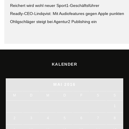
Reichert wird wohl neuer Sport1-Geschäftsführer
Readly-CEO-Lindqvist: Mit Audiofeatures gegen Apple punkten
Ohligschläger steigt bei Agentur2 Publishing ein
KALENDER
MAI 2016
M
D
M
D
F
S
S
1
2
3
4
5
6
7
8