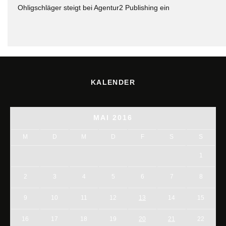
Ohligschläger steigt bei Agentur2 Publishing ein
KALENDER
MAI 2016
M
D
M
D
F
S
S
1
2
3
4
5
6
7
8
9
10
11
12
13
14
15
16
17
18
19
20
21
22