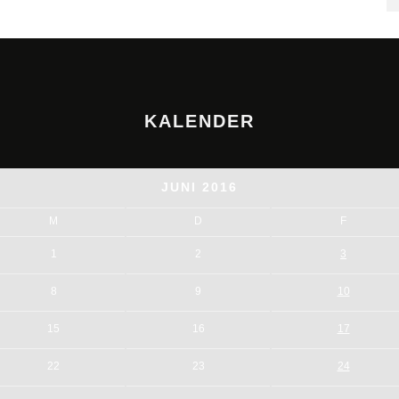
KALENDER
JUNI 2016
M
D
F
1
2
3
8
9
10
15
16
17
22
23
24