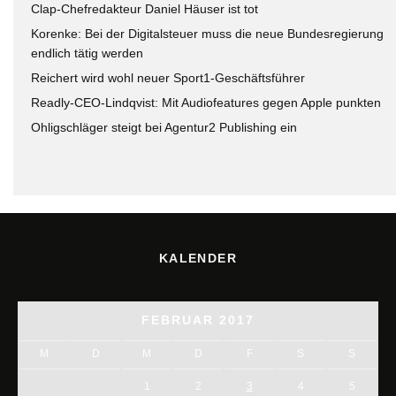
Clap-Chefredakteur Daniel Häuser ist tot
Korenke: Bei der Digitalsteuer muss die neue Bundesregierung
endlich tätig werden
Reichert wird wohl neuer Sport1-Geschäftsführer
Readly-CEO-Lindqvist: Mit Audiofeatures gegen Apple punkten
Ohligschläger steigt bei Agentur2 Publishing ein
KALENDER
FEBRUAR 2017
M
D
M
D
F
S
S
1
2
3
4
5