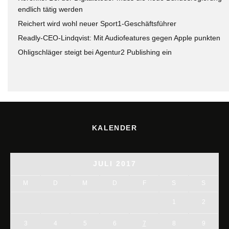
endlich tätig werden
Reichert wird wohl neuer Sport1-Geschäftsführer
Readly-CEO-Lindqvist: Mit Audiofeatures gegen Apple punkten
Ohligschläger steigt bei Agentur2 Publishing ein
KALENDER
JULI 2017
M
D
M
D
F
S
S
1
2
3
4
5
6
7
8
9