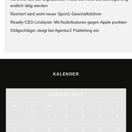
endlich tätig werden
Reichert wird wohl neuer Sport1-Geschäftsführer
Readly-CEO-Lindqvist: Mit Audiofeatures gegen Apple punkten
Ohligschläger steigt bei Agentur2 Publishing ein
KALENDER
AUGUST 2017
M
D
M
D
F
S
S
1
2
3
4
5
6
7
8
9
10
11
12
13