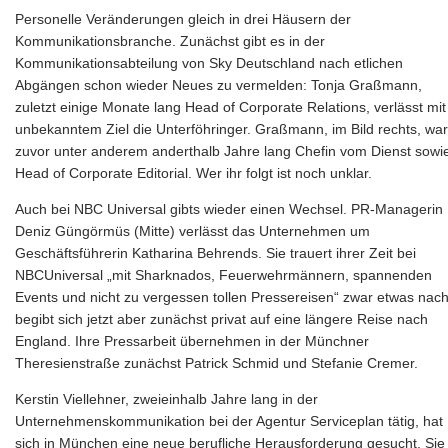
Personelle Veränderungen gleich in drei Häusern der
Kommunikationsbranche. Zunächst gibt es in der
Kommunikationsabteilung von Sky Deutschland nach etlichen
Abgängen schon wieder Neues zu vermelden: Tonja Graßmann,
zuletzt einige Monate lang Head of Corporate Relations, verlässt mit
unbekanntem Ziel die Unterföhringer. Graßmann, im Bild rechts, war
zuvor unter anderem anderthalb Jahre lang Chefin vom Dienst sowi
Head of Corporate Editorial. Wer ihr folgt ist noch unklar.
Auch bei NBC Universal gibts wieder einen Wechsel. PR-Managerin
Deniz Güngörmüs (Mitte) verlässt das Unternehmen um
Geschäftsführerin Katharina Behrends. Sie trauert ihrer Zeit bei
NBCUniversal „mit Sharknados, Feuerwehrmännern, spannenden
Events und nicht zu vergessen tollen Pressereisen“ zwar etwas nach
begibt sich jetzt aber zunächst privat auf eine längere Reise nach
England. Ihre Pressarbeit übernehmen in der Münchner
Theresienstraße zunächst Patrick Schmid und Stefanie Cremer.
Kerstin Viellehner, zweieinhalb Jahre lang in der
Unternehmenskommunikation bei der Agentur Serviceplan tätig, hat
sich in München eine neue berufliche Herausforderung gesucht. Sie