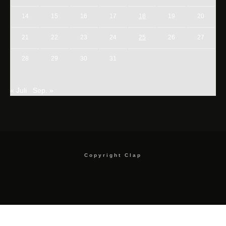
14
15
16
17
18
19
20
21
22
23
24
25
26
27
28
29
30
31
« Juli
Sep. »
Copyright Clap