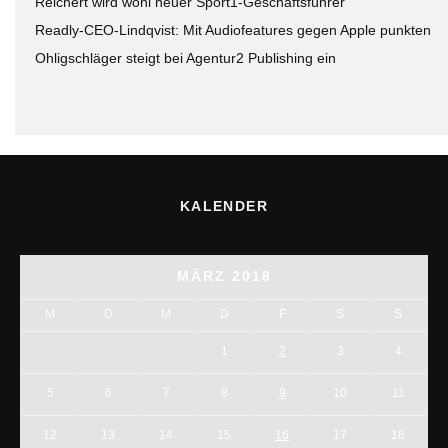
Reichert wird wohl neuer Sport1-Geschäftsführer
Readly-CEO-Lindqvist: Mit Audiofeatures gegen Apple punkten
Ohligschläger steigt bei Agentur2 Publishing ein
KALENDER
MÄRZ 2018
M
D
M
D
F
S
S
1
2
3
4
5
6
7
8
9
10
11
12
13
14
15
16
17
18