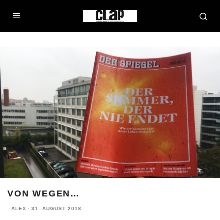
VON WEGEN…
ALEX
·
31. AUGUST 2018