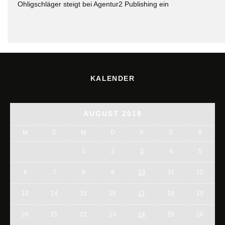
Ohligschläger steigt bei Agentur2 Publishing ein
KALENDER
AUGUST 2018
M
D
M
D
F
S
S
1
2
3
4
5
6
7
8
9
10
11
12
13
14
15
16
17
18
19
20
21
22
23
24
25
26