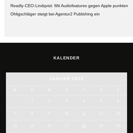
Readly-CEO-Lindqvist: Mit Audiofeatures gegen Apple punkten
Ohligschläger steigt bei Agentur2 Publishing ein
KALENDER
JANUAR 2019
M
D
M
D
F
S
S
1
2
3
4
5
6
7
8
9
10
11
12
13
14
15
16
17
18
19
20