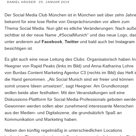
DANIEL HÄUSER
·
25. JANUAR 2019
Der Social Media Club München ist in München seit über zehn Jahr
bekannt für eine lose Reihe von Gesprächsrunden vor allem zum
Thema Social Media. Nun gibt es etliche Veränderungen: Nach auß
sichtbar ist der neue Name „#SocialMunich“ und das neue Logo, da
unter anderem auf
Facebook
,
Twitter
und bald auch bei
Instagram
besichtigen ist.
Es gibt auch eine neue Leitung des Clubs. Organisatorisch haben In
Heegner von Rapid Peaks (links im Bild) und Anna-Katharina Lohre
von Burdas Content Marketing Agentur C3 (rechts im Bild) das Heft i
die Hand genommen. „Als Social Munich sind wir freier und können
somit unsere Ideen umsetzen“, sagt Heegner. Am Grundkonzept
wollen beide aber festhalten: Mit den Veranstaltungen soll eine
Diskussions-Plattform für Social Media-Professionals geboten werde
Gewonnen werden sollen aber zunehmend interessante Menschen
aus der Medien- und Digitalszene, die grundsätzlich Spaß an
Kommunikation und Marketing haben.
Neben den künftig regelmäßig in unterschiedlichen Locations