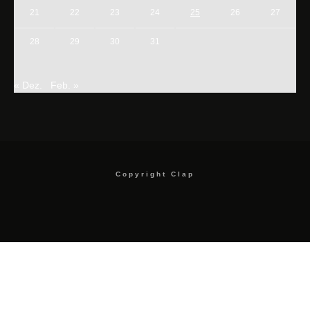
21
22
23
24
25
26
27
28
29
30
31
« Dez.
Feb. »
Copyright Clap