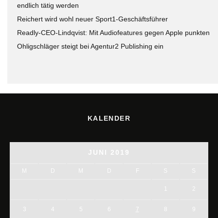
endlich tätig werden
Reichert wird wohl neuer Sport1-Geschäftsführer
Readly-CEO-Lindqvist: Mit Audiofeatures gegen Apple punkten
Ohligschläger steigt bei Agentur2 Publishing ein
KALENDER
JUNI 2019
M
D
M
D
F
S
S
1
2
3
4
5
6
7
8
9