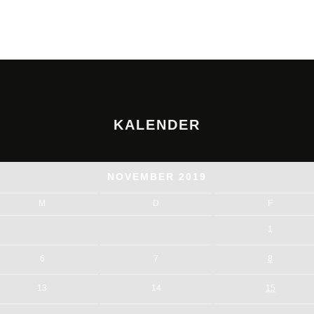
KALENDER
NOVEMBER 2019
M
D
F
1
6
7
8
13
14
15