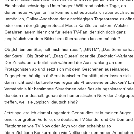
Ein absolut schwieriges Unterfangen! Während solcher Tage, an
denen neue Folgen online kommen, ist es zusätzlich aber auch schi
unmöglich, Online-Angebote der einschlägigen Tagespresse zu öffn
oder einen der gängigen Social-Media-Kanäle zu nutzen. Welche
Gefahren lauern hier nicht für jeden TV-Fan, der sich doch ganz
jungfräulich vor dem Bildschirm überraschen lassen möchte?
Ob „Ich bin ein Star, holt mich hier raus!“, „GNTM“, „Das Sommerha
der Stars“, „Big Brother“, „Drag Queen“ oder die „Bachelor“-Variante
Der Zuschauer arbeitet sich während der Ausstrahlung an den
Protagonisten ab und setzt sich mit dem Geschehen auseinander.
Zugegeben, häufig in äußerst ironischer Tonalität, aber lassen sich
darin nicht auch kulturelle wie regionale Phänomene entdecken? Ein
Verständnis für bestimmte Situationen oder Beziehungshintergründe
die eben nur deshalb genau den humoristischen Nerv der Zielgrupp
treffen, weil sie „typisch“ deutsch sind?
Jetzt spoilere ich einmal ungeniert: Genau dies ist in meinen Augen
einer der großen Vorteile, die deutsche TV-Sender und On-Demand
Plattformen wie TV Now oder Joyn vor den scheinbar so
übermächtigen Konkurrenten wie Netflix oder den neuen Angeboten