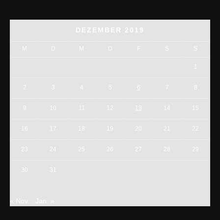
DEZEMBER 2019
M
D
M
D
F
S
S
1
2
3
4
5
6
7
8
9
10
11
12
13
14
15
16
17
18
19
20
21
22
23
24
25
26
27
28
29
30
31
« Nov.
Jan. »