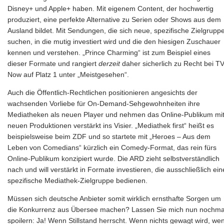
Disney+ und Apple+ haben. Mit eigenem Content, der hochwertig
produziert, eine perfekte Alternative zu Serien oder Shows aus dem
Ausland bildet. Mit Sendungen, die sich neue, spezifische Zielgrupp
suchen, in die mutig investiert wird und die den hiesigen Zuschauer
kennen und verstehen. „Prince Charming“ ist zum Beispiel eines
dieser Formate und rangiert
derzeit
daher sicherlich zu Recht bei T
Now auf Platz 1 unter „Meistgesehen“.
Auch die Öffentlich-Rechtlichen positionieren angesichts der
wachsenden Vorliebe für On-Demand-Sehgewohnheiten ihre
Mediatheken als neuen Player und nehmen das Online-Publikum mi
neuen Produktionen verstärkt ins Visier. „Mediathek first“ heißt es
beispielsweise beim ZDF und so startete mit „Heroes – Aus dem
Leben von Comedians“ kürzlich ein Comedy-Format, das rein fürs
Online-Publikum konzipiert wurde. Die ARD zieht selbstverständlich
nach und will verstärkt in Formate investieren, die ausschließlich ein
spezifische Mediathek-Zielgruppe bedienen.
Müssen sich deutsche Anbieter somit wirklich ernsthafte Sorgen um
die Konkurrenz aus Übersee machen? Lassen Sie mich nun nochma
spoilern: Ja! Wenn Stillstand herrscht. Wenn nichts gewagt wird, we