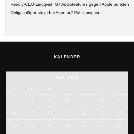
Readly-CEO-Lindqvist: Mit Audiofeatures gegen Apple punkten
Ohligschläger steigt bei Agentur2 Publishing ein
KALENDER
MAI 2023
M
D
M
D
F
S
S
1
2
3
4
5
6
7
8
9
10
11
12
13
14
15
16
17
18
19
20
21