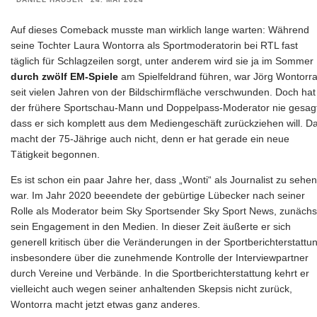
Auf dieses Comeback musste man wirklich lange warten: Während
seine Tochter Laura Wontorra als Sportmoderatorin bei RTL fast
täglich für Schlagzeilen sorgt, unter anderem wird sie ja im Sommer
durch zwölf EM-Spiele
am Spielfeldrand führen, war Jörg Wontorr
seit vielen Jahren von der Bildschirmfläche verschwunden. Doch hat
der frühere Sportschau-Mann und Doppelpass-Moderator nie gesag
dass er sich komplett aus dem Mediengeschäft zurückziehen will. D
macht der 75-Jährige auch nicht, denn er hat gerade ein neue
Tätigkeit begonnen.
Es ist schon ein paar Jahre her, dass „Wonti“ als Journalist zu sehen
war. Im Jahr 2020 beeendete der gebürtige Lübecker nach seiner
Rolle als Moderator beim Sky Sportsender Sky Sport News, zunächs
sein Engagement in den Medien. In dieser Zeit äußerte er sich
generell kritisch über die Veränderungen in der Sportberichterstattu
insbesondere über die zunehmende Kontrolle der Interviewpartner
durch Vereine und Verbände. In die Sportberichterstattung kehrt er
vielleicht auch wegen seiner anhaltenden Skepsis nicht zurück,
Wontorra macht jetzt etwas ganz anderes.