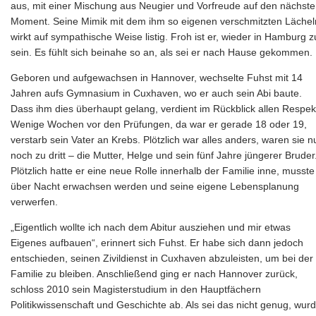
aus, mit einer Mischung aus Neugier und Vorfreude auf den nächst
Moment. Seine Mimik mit dem ihm so eigenen verschmitzten Lächel
wirkt auf sympathische Weise listig. Froh ist er, wieder in Hamburg z
sein. Es fühlt sich beinahe so an, als sei er nach Hause gekommen.
Geboren und aufgewachsen in Hannover, wechselte Fuhst mit 14
Jahren aufs Gymnasium in Cuxhaven, wo er auch sein Abi baute.
Dass ihm dies überhaupt gelang, verdient im Rückblick allen Respek
Wenige Wochen vor den Prüfungen, da war er gerade 18 oder 19,
verstarb sein Vater an Krebs. Plötzlich war alles anders, waren sie n
noch zu dritt – die Mutter, Helge und sein fünf Jahre jüngerer Bruder
Plötzlich hatte er eine neue Rolle innerhalb der Familie inne, musste
über Nacht erwachsen werden und seine eigene Lebensplanung
verwerfen.
„Eigentlich wollte ich nach dem Abitur ausziehen und mir etwas
Eigenes aufbauen“, erinnert sich Fuhst. Er habe sich dann jedoch
entschieden, seinen Zivildienst in Cuxhaven abzuleisten, um bei der
Familie zu bleiben. Anschließend ging er nach Hannover zurück,
schloss 2010 sein Magisterstudium in den Hauptfächern
Politikwissenschaft und Geschichte ab. Als sei das nicht genug, wur