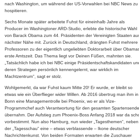
nach Washington, um während der US-Vorwahlen bei NBC News zu
hospitieren.
Sechs Monate später arbeitete Fuhst für eineinhalb Jahre als
Producer im Washingtoner ARD-Studio, erlebte die historische Wahl
von Barack Obama zum 44. Präsidenten der Vereinigten Staaten au
nächster Nähe mit. Zurück in Deutschland, drängten Fuhst mehrere
Professoren zu der eigentlich ungeliebten Doktorarbeit über Obama
erste Amtszeit. Das Thema liegt vor Deinen Füßen, mahnten sie.
„Tatsächlich habe ich bei NBC einige Präsidentschaftskandidaten un
deren Strategen persönlich kennengelernt, war wirklich im
Machtzentrum“, sagt er stolz.
Wohlgemerkt, da war Fuhst kaum Mitte 20! Er wurde, er bleibt so
etwas wie ein Überflieger wider Willen. Ab 2016 übertrug man ihm in
Bonn eine Managementrolle bei Phoenix, wo er als Vize-
Programmchef auch Verantwortung für den gesamten Spartensende
übernahm. Der Aufstieg zum Phoenix-Boss Anfang 2018 war da sch
vorbestimmt. Nun also Hamburg, nun wieder „Tagesthemen“, neben
der „Tagesschau“ eine – etwas verblassende – Ikone deutscher
Nachrichtenkunst. Von beiden Formaten erwarten die Zuschauer