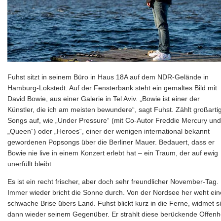
Fuhst sitzt in seinem Büro in Haus 18A auf dem NDR-Gelände in
Hamburg-Lokstedt. Auf der Fensterbank steht ein gemaltes Bild mit
David Bowie, aus einer Galerie in Tel Aviv. „Bowie ist einer der
Künstler, die ich am meisten bewundere“, sagt Fuhst. Zählt großarti
Songs auf, wie „Under Pressure“ (mit Co-Autor Freddie Mercury und
„Queen“) oder „Heroes“, einer der wenigen international bekannt
gewordenen Popsongs über die Berliner Mauer. Bedauert, dass er
Bowie nie live in einem Konzert erlebt hat – ein Traum, der auf ewig
unerfüllt bleibt.
Es ist ein recht frischer, aber doch sehr freundlicher November-Tag.
Immer wieder bricht die Sonne durch. Von der Nordsee her weht ein
schwache Brise übers Land. Fuhst blickt kurz in die Ferne, widmet s
dann wieder seinem Gegenüber. Er strahlt diese berückende Offenh