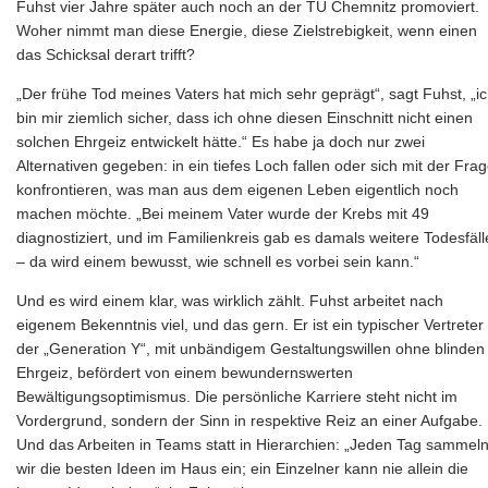
Fuhst vier Jahre später auch noch an der TU Chemnitz promoviert.
Woher nimmt man diese Energie, diese Zielstrebigkeit, wenn einen
das Schicksal derart trifft?
„Der frühe Tod meines Vaters hat mich sehr geprägt“, sagt Fuhst, „i
bin mir ziemlich sicher, dass ich ohne diesen Einschnitt nicht einen
solchen Ehrgeiz entwickelt hätte.“ Es habe ja doch nur zwei
Alternativen gegeben: in ein tiefes Loch fallen oder sich mit der Fra
konfrontieren, was man aus dem eigenen Leben eigentlich noch
machen möchte. „Bei meinem Vater wurde der Krebs mit 49
diagnostiziert, und im Familienkreis gab es damals weitere Todesfäll
– da wird einem bewusst, wie schnell es vorbei sein kann.“
Und es wird einem klar, was wirklich zählt. Fuhst arbeitet nach
eigenem Bekenntnis viel, und das gern. Er ist ein typischer Vertreter
der „Generation Y“, mit unbändigem Gestaltungswillen ohne blinden
Ehrgeiz, befördert von einem bewundernswerten
Bewältigungsoptimismus. Die persönliche Karriere steht nicht im
Vordergrund, sondern der Sinn in respektive Reiz an einer Aufgabe.
Und das Arbeiten in Teams statt in Hierarchien: „Jeden Tag sammel
wir die besten Ideen im Haus ein; ein Einzelner kann nie allein die