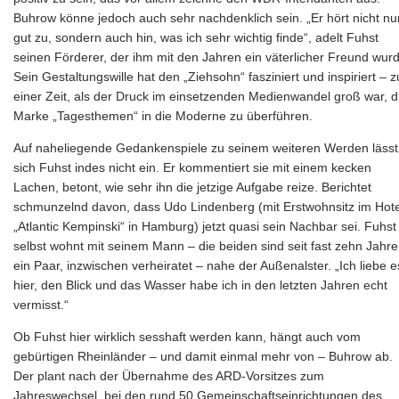
Buhrow könne jedoch auch sehr nachdenklich sein. „Er hört nicht nu
gut zu, sondern auch hin, was ich sehr wichtig finde“, adelt Fuhst
seinen Förderer, der ihm mit den Jahren ein väterlicher Freund wur
Sein Gestaltungswille hat den „Ziehsohn“ fasziniert und inspiriert – z
einer Zeit, als der Druck im einsetzenden Medienwandel groß war, d
Marke „Tagesthemen“ in die Moderne zu überführen.
Auf naheliegende Gedankenspiele zu seinem weiteren Werden lässt
sich Fuhst indes nicht ein. Er kommentiert sie mit einem kecken
Lachen, betont, wie sehr ihn die jetzige Aufgabe reize. Berichtet
schmunzelnd davon, dass Udo Lindenberg (mit Erstwohnsitz im Hote
„Atlantic Kempinski“ in Hamburg) jetzt quasi sein Nachbar sei. Fuhst
selbst wohnt mit seinem Mann – die beiden sind seit fast zehn Jahr
ein Paar, inzwischen verheiratet – nahe der Außenalster. „Ich liebe e
hier, den Blick und das Wasser habe ich in den letzten Jahren echt
vermisst.“
Ob Fuhst hier wirklich sesshaft werden kann, hängt auch vom
gebürtigen Rheinländer – und damit einmal mehr von – Buhrow ab.
Der plant nach der Übernahme des ARD-Vorsitzes zum
Jahreswechsel, bei den rund 50 Gemeinschaftseinrichtungen des