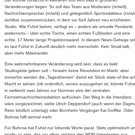
Der könnte zunächst in kleineren und wird bald in größeren
Veränderungen liegen. So soll das Team aus Moderator (m/w/d),
Nachrichtensprecher (m/w/d) und gelegentlich Sportredakteur (m/w/
sichtbar zusammenrücken, in dem vor fünf Jahren neu errichteten
Studio. Wie Fuhst betont, verfügt es – anders als virtuelle Pendants
andernorts – über echte Tische, einen echten Fußboden und eine
echte, 17 Meter lange Projektionswand. In diesem News-Gehege sol
es laut Fuhst in Zukunft deutlich mehr menscheln. Kein Small-talk,
aber mehr Miteinander.
Eine wahrnehmbarere Veränderung wird sein, dass es bald
Studiogäste geben soll – fürwahr keine Revolution im Markt, aber
immerhin werden die „Tagesthemen“ damit ein Stück state-of-the-art
Macht er seinen Job ordentlich, wovon auszugehen ist, könnte Fuhs
in vielleicht zwei Jahren zur Nummer eins der zentralen
Fernsehnachrichtenredaktion aufrücken. Der Weg in die Intendanz
wäre vorgezeichnet, siehe Ulrich Deppendorf (auch wenn der Dagm
Reim letztlich unterlag) oder Bornheim-Vorgänger Kai Gniffke. Oder
Buhrow hilft einmal mehr.
Für Buhrow hat Fuhst nur lobende Worte parat. Stets optimistisch u
positiv zu sein, das vor allem zeichne den WDR-Intendanten aus.