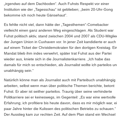
„irgendwo auf dem Dachboden“. Auch Fuhsts Respekt vor einer
Institution wie der „Tagesschau“ ist geblieben; „beim 20-Uhr-Gong
bekomme ich noch heute Gänsehaut“.
Es fehlte nicht viel, dann hätte der „Tagesthemen“-Comebacker
vielleicht einen ganz anderen Weg eingeschlagen. Als Student war
Fuhst politisch aktiv, stand zwischen 2004 und 2007 als CDU-Mitglie
der Jungen Union in Cuxhaven vor. In jener Zeit kandidierte er auch
auf einem Ticket der Christdemokraten für den dortigen Kreistag. Ei
Mandat blieb ihm indes verwehrt, später trat Fuhst aus der Partei
wieder aus, kniete sich in die Journalistenkarriere. „Ich habe das
damals für mich so entschieden, als Journalist wollte ich parteilos u
unabhängig sein.“
Natürlich könne man als Journalist auch mit Parteibuch unabhängig
arbeiten, selbst wenn man über politische Themen berichte, betont
Fuhst. Er aber ist seither parteilos. Traurig über seine verhinderte
Politkarriere sei er keineswegs, im Gegenteil: „Es war eine wertvolle
Erfahrung; ich profitiere bis heute davon, dass es mir möglich war, e
paar Jahre hinter die Kulissen des politischen Betriebs zu schauen.“
Der Ausstieg kam zur rechten Zeit. Auf dem Plan stand ein Wechsel