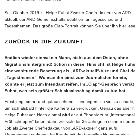
Seit Oktober 2019 ist Helge Fuhst Zweiter Chefredakteur von ARD-
aktuell, der ARD-Gemeinschaftsredaktion für Tagesschau und
Tagesthemen. Das große Clap-Portrait können Sie über ihn hier lese
ZURÜCK IN DIE ZUKUNFT
Endlich wieder einmal ein Mann, nicht aus dem Osten, ohne
Migrationshintergrund: Schon in dieser Hinsicht ist Helge Fuhs
eine wohltuende Besetzung als „ARD-aktuell“-Vize und Chef de
„Tagesthemen“. Wo man ihn einst zum Journalisten formte,
könnte er jetzt zum Intendant reifen. Im „Clap“-Gespräch verrät
Fuhst, was sein größter Schicksalsschlag damit zu tun hat.
Er ist jung, smart und gutaussehend – und eigentlich viel zu schade,
um sich alsbald hinter die Kamera zu verdrücken. Genau das aber h
Helge Fuhst vor. Noch einmal wird er auf Phoenix zum „Internationa
Frühschoppen“ laden, dann will sich der 35-Jährige in seinem neue
Job als Zweiter Chefredakteur von „ARD-aktuell“ ganz aufs
Management verlegen. Im Bunde mit der formellen Nummer eins,