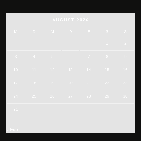
AUGUST 2026
M
D
M
D
F
S
S
1
2
3
4
5
6
7
8
9
10
11
12
13
14
15
16
17
18
19
20
21
22
23
24
25
26
27
28
29
30
31
« Feb.