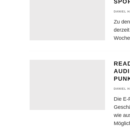
SPO
DANIEL 
Zu den
derzei
Woche 
READ
AUD
PUN
DANIEL 
Die E-
Geschäf
wie au
Möglic