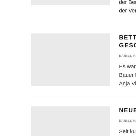
der Be
der Ve
BET
GES
DANIEL 
Es war 
Bauer 
Anja V
NEU
DANIEL 
Seit k