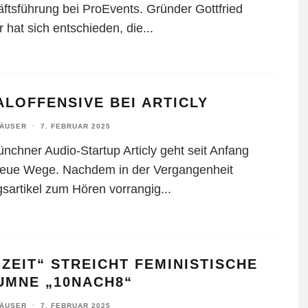
ftsführung bei ProEvents. Gründer Gottfried
 hat sich entschieden, die
...
LOFFENSIVE BEI ARTICLY
HÄUSER
·
7. FEBRUAR 2025
nchner Audio-Startup Articly geht seit Anfang
eue Wege. Nachdem in der Vergangenheit
gs­artikel zum Hören vorrangig
...
 ZEIT“ STREICHT FEMINISTISCHE
UMNE „10NACH8“
HÄUSER
·
7. FEBRUAR 2025