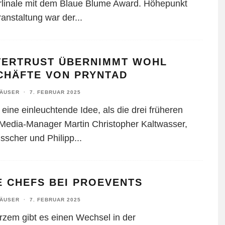
rlinale mit dem Blaue Blume Award. Höhepunkt
ranstaltung war der
...
TERTRUST ÜBERNIMMT WOHL
CHÄFTE VON PRYNTAD
HÄUSER
·
7. FEBRUAR 2025
eine einleuchtende Idee, als die drei früheren
Media-Manager Martin Christopher Kaltwasser,
isscher und Philipp
...
E CHEFS BEI PROEVENTS
HÄUSER
·
7. FEBRUAR 2025
urzem gibt es einen Wechsel in der