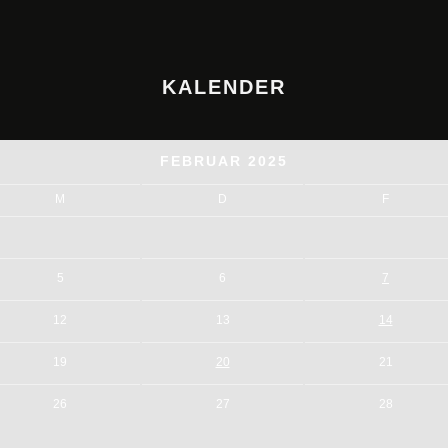
KALENDER
FEBRUAR 2025
M
D
F
5
6
7
12
13
14
19
20
21
26
27
28