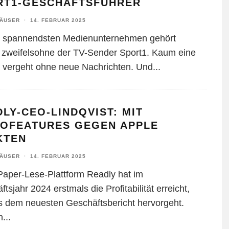
RT1-GESCHÄFTSFÜHRER
HÄUSER
·
14. FEBRUAR 2025
 spannendsten Medienunternehmen gehört
t zweifelsohne der TV-Sender Sport1. Kaum eine
vergeht ohne neue Nachrichten. Und
...
LY-CEO-LINDQVIST: MIT
IOFEATURES GEGEN APPLE
KTEN
HÄUSER
·
14. FEBRUAR 2025
Paper-Lese-Plattform Readly hat im
tsjahr 2024 erstmals die Profitabilität erreicht,
s dem neuesten Geschäftsbericht hervorgeht.
h
...