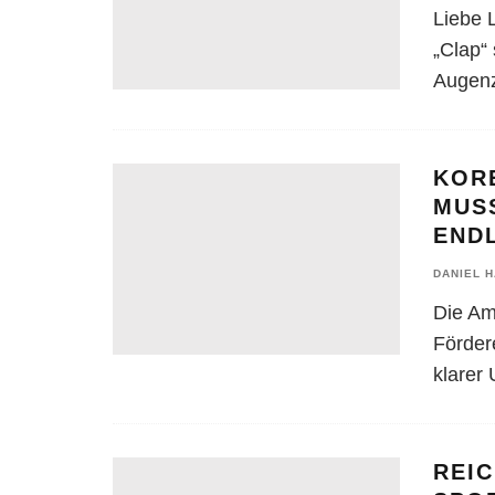
Liebe 
„Clap“ 
Augenz
KORE
MUS
END
DANIEL 
Die Am
Förder
klarer
REI