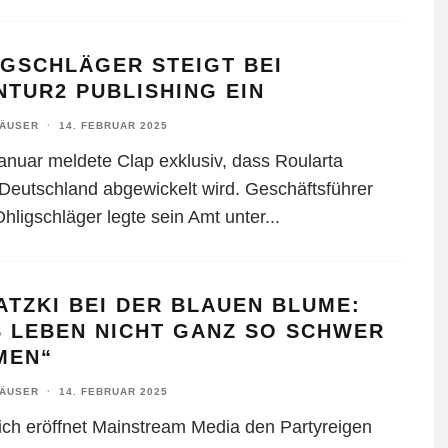
IGSCHLÄGER STEIGT BEI
TUR2 PUBLISHING EIN
HÄUSER
·
14. FEBRUAR 2025
Januar meldete Clap exklusiv, dass Roularta
Deutschland abgewickelt wird. Geschäftsführer
Ohligschläger legte sein Amt unter
...
TZKI BEI DER BLAUEN BLUME:
S LEBEN NICHT GANZ SO SCHWER
MEN“
HÄUSER
·
14. FEBRUAR 2025
rlich eröffnet Mainstream Media den Partyreigen