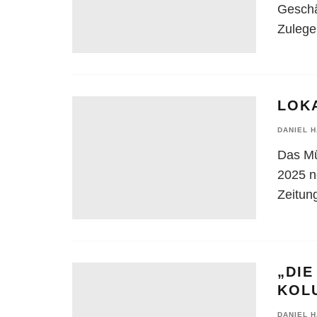
Geschä
Zuleger
LOKA
DANIEL 
Das Mü
2025 n
Zeitun
„DIE
KOL
DANIEL 