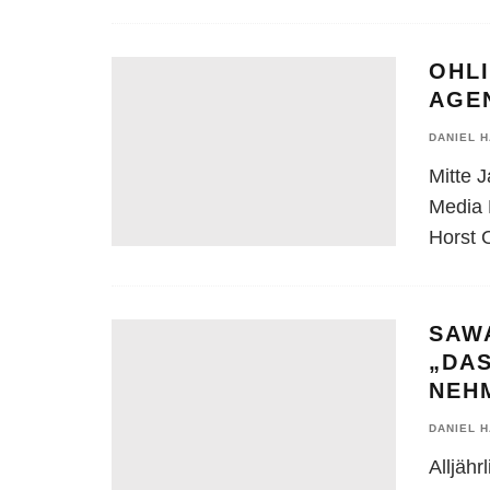
OHL
AGEN
DANIEL 
Mitte 
Media 
Horst 
SAWA
„DA
NEH
DANIEL 
Alljäh