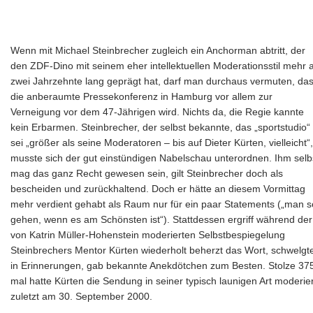
Wenn mit Michael Steinbrecher zugleich ein Anchorman abtritt, der
den ZDF-Dino mit seinem eher intellektuellen Moderationsstil mehr a
zwei Jahrzehnte lang geprägt hat, darf man durchaus vermuten, da
die anberaumte Pressekonferenz in Hamburg vor allem zur
Verneigung vor dem 47-Jährigen wird. Nichts da, die Regie kannte
kein Erbarmen. Steinbrecher, der selbst bekannte, das „sportstudio“
sei „größer als seine Moderatoren – bis auf Dieter Kürten, vielleicht“,
musste sich der gut einstündigen Nabelschau unterordnen. Ihm selb
mag das ganz Recht gewesen sein, gilt Steinbrecher doch als
bescheiden und zurückhaltend. Doch er hätte an diesem Vormittag
mehr verdient gehabt als Raum nur für ein paar Statements („man so
gehen, wenn es am Schönsten ist“). Stattdessen ergriff während der
von Katrin Müller-Hohenstein moderierten Selbstbespiegelung
Steinbrechers Mentor Kürten wiederholt beherzt das Wort, schwelgt
in Erinnerungen, gab bekannte Anekdötchen zum Besten. Stolze 37
mal hatte Kürten die Sendung in seiner typisch launigen Art moderier
zuletzt am 30. September 2000.