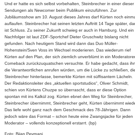
Und er hatte es sich selbst vorbehalten, Steinbrecher in einer dieser
Sendungen als Newcomer beim Publikum einzuführen. Zur
Jubiläumsshow am 10. August dieses Jahres darf Kürten noch einm
auflaufen. Steinbrecher hat seinen letzten Auftritt 14 Tage später, d
ist Schluss. Zu seiner Zukunft schwieg er auch in Hamburg. Und ein
Nachfolger ist laut ZDF-Sportchef Dieter Gruschwitz bislang nicht
gefunden. Nach heutigem Stand wird dann das Duo Müller-
Hohenstein/Sven Voss im Wechsel moderieren. Das wiederum rief
Kürten auf den Plan, der sich ziemlich unverblümt in ein Moderatore
Comeback zurückzuquatschen versuchte. Er habe gedacht, dass ih
die Verantwortlichen anrufen würden, um die Lücke zu schließen, di
Steinbrecher hinterlasse, bemerkte Kürten mit süffisantem Lächeln.
Der Redaktionsleiter des „aktuellen sportstudios“, Oliver Schmidt,
schien von Kürtens Chuzpe so überrascht, dass er diese Option
spontan mit ins Kalkül zog. Kürten ebnet den Weg für Steinbrecher,
Steinbrecher übernimmt, Steinbrecher geht, Kürten übernimmt wiede
Das liefe wohl ganz nach dem Geschmack des 78-Jährigen. Dann
jedoch wäre das Format – schon heute eine Zwangsjacke für jeden
Moderator – vollends konzeptionell erstarrt. (bp)
Foto: Bijan Peymani