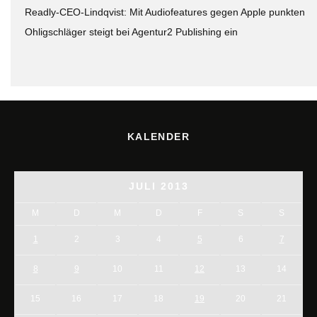
Readly-CEO-Lindqvist: Mit Audiofeatures gegen Apple punkten
Ohligschläger steigt bei Agentur2 Publishing ein
KALENDER
JULI 2013
M
D
M
D
F
S
S
1
2
3
4
5
6
7
8
9
10
11
12
13
14
15
16
17
18
19
20
21