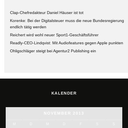
Clap-Chefredakteur Daniel Häuser ist tot
Korenke: Bei der Digitalsteuer muss die neue Bundesregierung
endlich tätig werden
Reichert wird wohl neuer Sport1-Geschäftsführer
Readly-CEO-Lindqvist: Mit Audiofeatures gegen Apple punkten
Ohligschläger steigt bei Agentur2 Publishing ein
KALENDER
NOVEMBER 2013
M
D
M
D
F
S
S