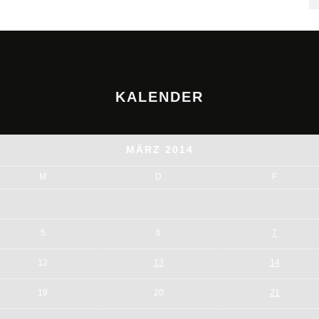
KALENDER
MÄRZ 2014
M
D
F
5
6
7
12
13
14
19
20
21