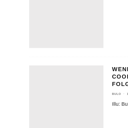
WEN
COO
FOL
BULO
·
Illu: Bu