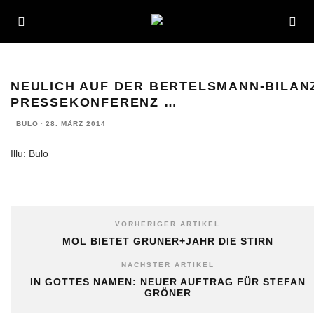
NEULICH AUF DER BERTELSMANN-BILAN
PRESSEKONFERENZ …
BULO
·
28. MÄRZ 2014
Illu: Bulo
VORHERIGER ARTIKEL
MOL BIETET GRUNER+JAHR DIE STIRN
NÄCHSTER ARTIKEL
IN GOTTES NAMEN: NEUER AUFTRAG FÜR STEFAN
GRÖNER