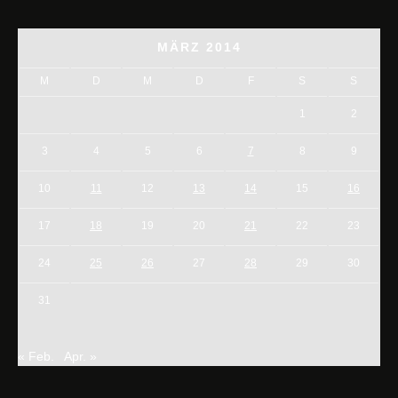
MÄRZ 2014
M
D
M
D
F
S
S
1
2
3
4
5
6
7
8
9
10
11
12
13
14
15
16
17
18
19
20
21
22
23
24
25
26
27
28
29
30
31
« Feb.
Apr. »