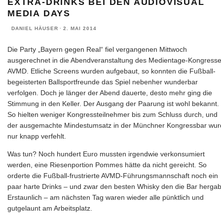
EXTRA-DRINKS BEI DEN AUDIOVISUAL
MEDIA DAYS
DANIEL HÄUSER
·
2. MAI 2014
Die Party „Bayern gegen Real“ fiel vergangenen Mittwoch
ausgerechnet in die Abendveranstaltung des Medientage-Kongress
AVMD. Etliche Screens wurden aufgebaut, so konnten die Fußball-
begeisterten Ballsportfreunde das Spiel nebenher wunderbar
verfolgen. Doch je länger der Abend dauerte, desto mehr ging die
Stimmung in den Keller. Der Ausgang der Paarung ist wohl bekannt.
So hielten weniger Kongressteilnehmer bis zum Schluss durch, und
der ausgemachte Mindestumsatz in der Münchner Kongressbar wur
nur knapp verfehlt.
Was tun? Noch hundert Euro mussten irgendwie verkonsumiert
werden, eine Riesenportion Pommes hätte da nicht gereicht. So
orderte die Fußball-frustrierte AVMD-Führungsmannschaft noch ein
paar harte Drinks – und zwar den besten Whisky den die Bar hergab
Erstaunlich – am nächsten Tag waren wieder alle pünktlich und
gutgelaunt am Arbeitsplatz.