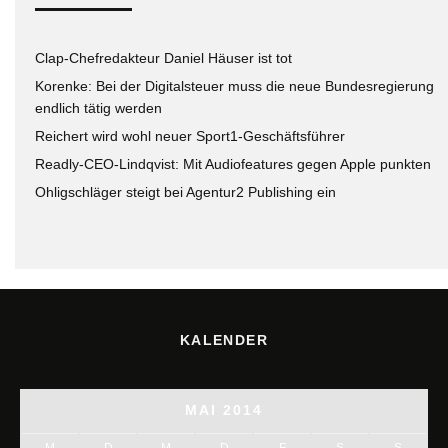
Clap-Chefredakteur Daniel Häuser ist tot
Korenke: Bei der Digitalsteuer muss die neue Bundesregierung
endlich tätig werden
Reichert wird wohl neuer Sport1-Geschäftsführer
Readly-CEO-Lindqvist: Mit Audiofeatures gegen Apple punkten
Ohligschläger steigt bei Agentur2 Publishing ein
KALENDER
MAI 2014
M
D
M
D
F
S
S