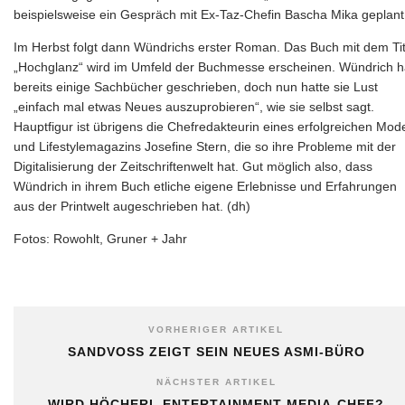
beispielsweise ein Gespräch mit Ex-Taz-Chefin Bascha Mika geplant
Im Herbst folgt dann Wündrichs erster Roman. Das Buch mit dem Tit
„Hochglanz“ wird im Umfeld der Buchmesse erscheinen. Wündrich h
bereits einige Sachbücher geschrieben, doch nun hatte sie Lust
„einfach mal etwas Neues auszuprobieren“, wie sie selbst sagt.
Hauptfigur ist übrigens die Chefredakteurin eines erfolgreichen Mod
und Lifestylemagazins Josefine Stern, die so ihre Probleme mit der
Digitalisierung der Zeitschriftenwelt hat. Gut möglich also, dass
Wündrich in ihrem Buch etliche eigene Erlebnisse und Erfahrungen
aus der Printwelt augeschrieben hat. (dh)
Fotos: Rowohlt, Gruner + Jahr
VORHERIGER ARTIKEL
SANDVOSS ZEIGT SEIN NEUES ASMI-BÜRO
NÄCHSTER ARTIKEL
WIRD HÖCHERL ENTERTAINMENT MEDIA-CHEF?