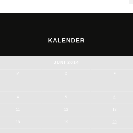
KALENDER
JUNI 2014
M
D
F
4
5
6
11
12
13
18
19
20