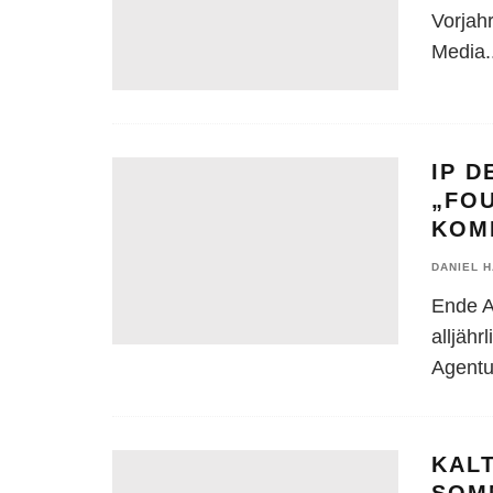
Vorjah
Media
.
IP 
„FOU
KOM
DANIEL 
Ende A
alljähr
Agentu
KAL