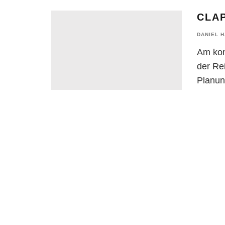
CLA
DANIEL 
Am kom
der Rei
Planun