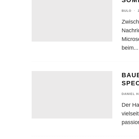
SOM
BULO
·
Zwisch
Nachri
Micros
beim
...
BAU
SPE
DANIEL 
Der Ha
vielsei
passio