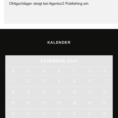
Ohligschläger steigt bei Agentur2 Publishing ein
KALENDER
DEZEMBER 2014
M
D
M
D
F
S
S
1
2
3
4
5
6
7
8
9
10
11
12
13
14
15
16
17
18
19
20
21
22
23
24
25
26
27
28