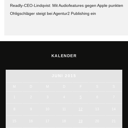
Readly-CEO-Lindqvist: Mit Audiofeatures gegen Apple punkten
Ohligschläger steigt bei Agentur2 Publishing ein
KALENDER
JUNI 2015
M
D
M
D
F
S
S
1
2
3
4
5
6
7
8
9
10
11
12
13
14
15
16
17
18
19
20
21