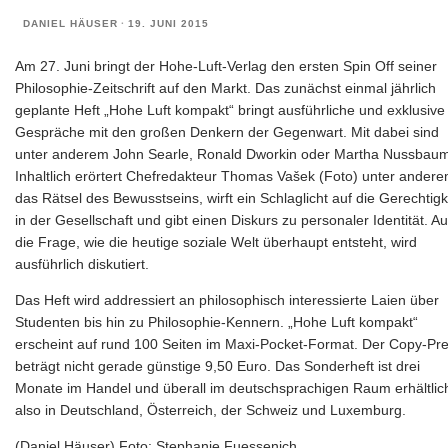
DANIEL HÄUSER
·
19. JUNI 2015
Am 27. Juni bringt der Hohe-Luft-Verlag den ersten Spin Off seiner
Philosophie-Zeitschrift auf den Markt. Das zunächst einmal jährlich
geplante Heft „Hohe Luft kompakt“ bringt ausführliche und exklusive
Gespräche mit den großen Denkern der Gegenwart. Mit dabei sind
unter anderem John Searle, Ronald Dworkin oder Martha Nussbau
Inhaltlich erörtert Chefredakteur Thomas Vašek (Foto) unter ander
das Rätsel des Bewusstseins, wirft ein Schlaglicht auf die Gerechtigk
in der Gesellschaft und gibt einen Diskurs zu personaler Identität. A
die Frage, wie die heutige soziale Welt überhaupt entsteht, wird
ausführlich diskutiert.
Das Heft wird addressiert an philosophisch interessierte Laien über
Studenten bis hin zu Philosophie-Kennern. „Hohe Luft kompakt“
erscheint auf rund 100 Seiten im Maxi-Pocket-Format. Der Copy-Pre
beträgt nicht gerade günstige 9,50 Euro. Das Sonderheft ist drei
Monate im Handel und überall im deutschsprachigen Raum erhältlic
also in Deutschland, Österreich, der Schweiz und Luxemburg.
(Daniel Häuser) Foto: Stephanie Fuessenich