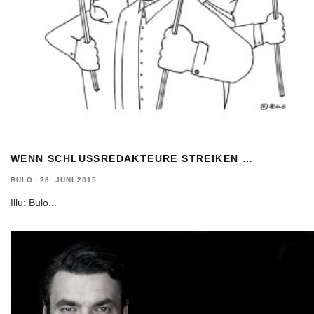
WENN SCHLUSSREDAKTEURE STREIKEN …
BULO
·
26. JUNI 2015
Illu: Bulo
...