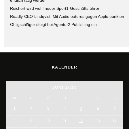
endlich tätig werden
Reichert wird wohl neuer Sport1-Geschäftsführer
Readly-CEO-Lindqvist: Mit Audiofeatures gegen Apple punkten
Ohligschläger steigt bei Agentur2 Publishing ein
KALENDER
JUNI 2015
M
D
M
D
F
S
S
1
2
3
4
5
6
7
8
9
10
11
12
13
14