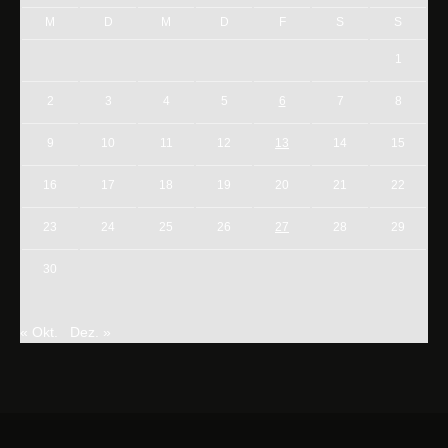
M
D
M
D
F
S
S
1
2
3
4
5
6
7
8
9
10
11
12
13
14
15
16
17
18
19
20
21
22
23
24
25
26
27
28
29
30
« Okt.
Dez. »