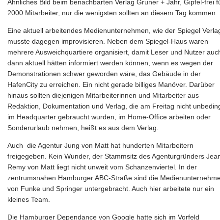
Ähnliches Bild beim benachbarten Verlag Gruner + Jahr, Gipfel-frei f
2000 Mitarbeiter, nur die wenigsten sollten an diesem Tag kommen.
Eine aktuell arbeitendes Medienunternehmen, wie der Spiegel Verla
musste dagegen improvisieren. Neben dem Spiegel-Haus waren
mehrere Ausweichquartiere organisiert, damit Leser und Nutzer auc
dann aktuell hätten informiert werden können, wenn es wegen der
Demonstrationen schwer geworden wäre, das Gebäude in der
HafenCity zu erreichen. Ein nicht gerade billiges Manöver. Darüber
hinaus sollten diejenigen Mitarbeiterinnen und Mitarbeiter aus
Redaktion, Dokumentation und Verlag, die am Freitag nicht unbedin
im Headquarter gebraucht wurden, im Home-Office arbeiten oder
Sonderurlaub nehmen, heißt es aus dem Verlag.
Auch die Agentur Jung von Matt hat hunderten Mitarbeitern
freigegeben. Kein Wunder, der Stammsitz des Agenturgründers Jea
Remy von Matt liegt nicht unweit vom Schanzenviertel. In der
zentrumsnahen Hamburger ABC-Straße sind die Medienunternehm
von Funke und Springer untergebracht. Auch hier arbeitete nur ein
kleines Team.
Die Hamburger Dependance von Google hatte sich im Vorfeld