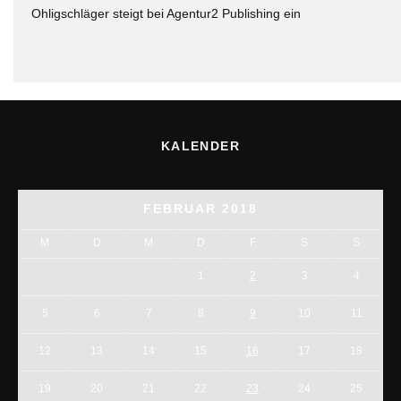
Ohligschläger steigt bei Agentur2 Publishing ein
KALENDER
FEBRUAR 2018
M
D
M
D
F
S
S
1
2
3
4
5
6
7
8
9
10
11
12
13
14
15
16
17
18
19
20
21
22
23
24
25